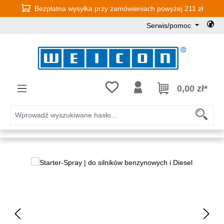
Bezpłatna wysyłka przy zamówieniach powyżej 211 zł
Przejdź do głównej zawartości
Serwis/pomoc
Masz 0 przedmioty na liście życz
0,00 zł*
Pomiń galerię zdjęć