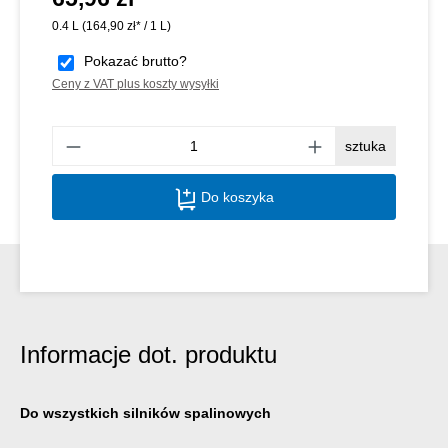
0.4 L
(164,90 zł* / 1 L)
Pokazać brutto?
Ceny z VAT plus koszty wysyłki
Ilość
sztuka
Do koszyka
Informacje dot. produktu
Do wszystkich silników spalinowych