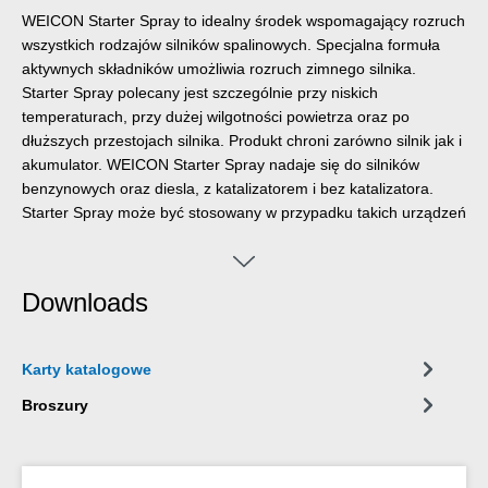
WEICON Starter Spray to idealny środek wspomagający rozruch
wszystkich rodzajów silników spalinowych. Specjalna formuła
aktywnych składników umożliwia rozruch zimnego silnika.
Starter Spray polecany jest szczególnie przy niskich
temperaturach, przy dużej wilgotności powietrza oraz po
dłuższych przestojach silnika. Produkt chroni zarówno silnik jak i
akumulator. WEICON Starter Spray nadaje się do silników
benzynowych oraz diesla, z katalizatorem i bez katalizatora.
Starter Spray może być stosowany w przypadku takich urządzeń
jak pojazdy samochodowe, maszyny budowlane oraz rolnicze,
silniki dwusuwowe- np. pilarek, kosiarek, nożyc do żywopłotów
itp., silniki łodzi motorowych, dwu- i czterosuwowe, zarówno
Downloads
zewnętrzne jak i wbudowane oraz pojazdy dwukołowe-
motocykle, skutery itp.
Karty katalogowe
Broszury