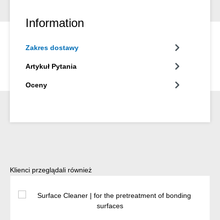
Information
Zakres dostawy
Artykuł Pytania
Oceny
Pomiń galerię produktów
Klienci przeglądali również