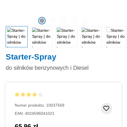
Starter-Spray
do silników benzynowych i Diesel
Średnia ocena 4 z 5 gwiazdek
Numer produktu:
10037569
Dodaj d
EAN:
4024596041021
65,96 zł
Cena regularna: