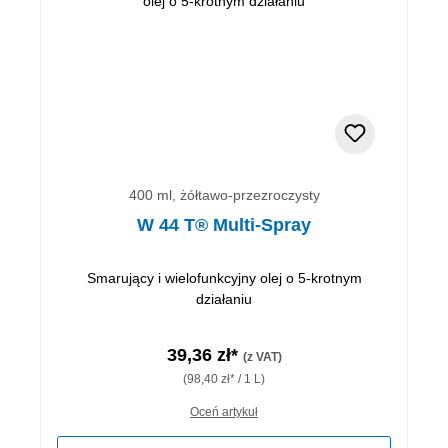
400 ml, żółtawo-przezroczysty
W 44 T® Multi-Spray
Smarujący i wielofunkcyjny olej o 5-krotnym
działaniu
39,36 zł*
(z VAT)
(98,40 zł* / 1 L)
Oceń artykuł