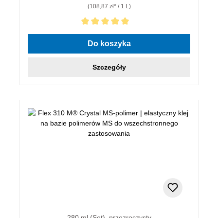
(108,87 zł* / 1 L)
Średnia ocena 5 z 5 gwiazdek
Do koszyka
Szczegóły
280 ml (Set), przezroczysty