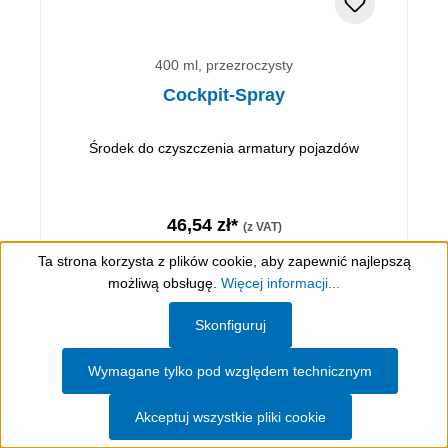
400 ml, przezroczysty
Cockpit-Spray
Środek do czyszczenia armatury pojazdów
46,54 zł*
(z VAT)
(116,35 zł* / 1 L)
Ta strona korzysta z plików cookie, aby zapewnić najlepszą
możliwą obsługę.
Więcej informacji...
Średnia ocena 5 z 5 gwiazdek
Do koszyka
Show toolbar
Skonfiguruj
Wymagane tylko pod względem technicznym
Szczegóły
Akceptuj wszystkie pliki cookie