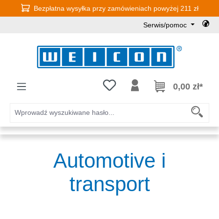
Bezpłatna wysyłka przy zamówieniach powyżej 211 zł
Przejdź do głównej zawartości
Serwis/pomoc
Masz 0 przedmioty na liście życz
0,00 zł*
Automotive i
transport