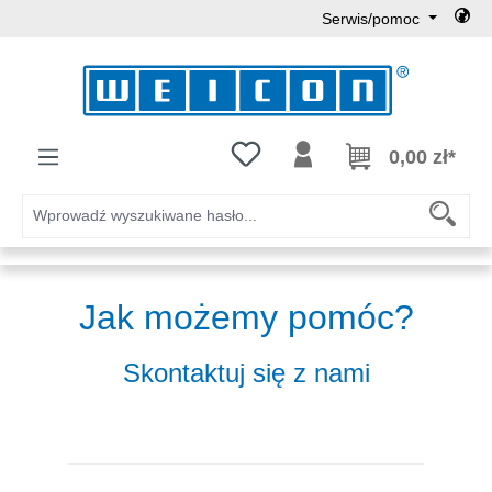
Serwis/pomoc
Przejdź do głównej zawartości
Masz 0 przedmioty na liście życz
0,00 zł*
Jak możemy pomóc?
Skontaktuj się z nami