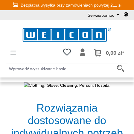
Bezpłatna wysyłka przy zamówieniach powyżej 211 zł
Przejdź do głównej zawartości
Serwis/pomoc
Masz 0 przedmioty na liście życz
0,00 zł*
Rozwiązania
dostosowane do
indywidualnych potrzeb