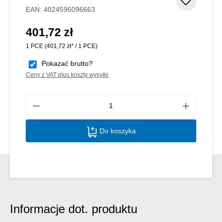
Dodaj d
EAN:
4024596096663
401,72 zł
Cena regularna:
1 PCE
(401,72 zł* / 1 PCE)
Pokazać brutto?
Ceny z VAT plus koszty wysyłki
Ilość
Do koszyka
Informacje dot. produktu