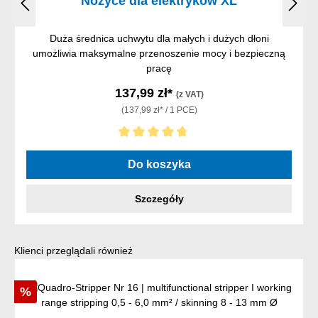
Nożyce dla elektryków XL
Duża średnica uchwytu dla małych i dużych dłoni
umożliwia maksymalne przenoszenie mocy i bezpieczną
pracę
137,99 zł*
(z VAT)
(137,99 zł* / 1 PCE)
Średnia ocena 4.75 z 5 gwiazdek
Do koszyka
Szczegóły
Pomiń galerię produktów
Klienci przeglądali również
Rabat
%