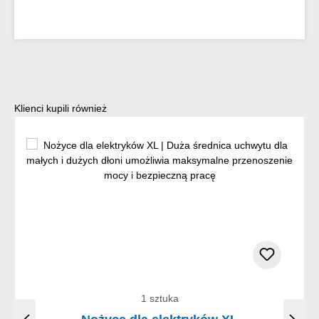
Pomiń galerię produktów
Klienci kupili również
1 sztuka