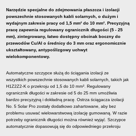
Narzędzie specjalne do zdejmowania płaszcza i izolacji
powszechnie stosowanych kabli solarnych, o dużym i
wydajnym zakresie pracy od 1,5 mm² do 10 mm². Precyzyjną
pracę zapewnia regulowany ogranicznik długości (5 - 25
mm), zintegrowany, łatwo dostępny obcinak boczny do
przewodów Cu/Al o średnicy do 3 mm oraz ergonomicznie
ukształtowany, antypoślizgowy uchwyt
wielokomponentowy.
Automatyczne szczypce służą do ściągania izolacji ze
wszystkich powszechnie stosowanych kabli solarnych, takich jak
H1Z2Z2-K o przekroju od 1,5 do 10 mm². Regulowany
ogranicznik długości w zakresie od 5 do 25 mm umożliwia
bardzo precyzyjną i dokładną pracę. Ostrza ściągacza izolacji
No. 5 Solar Pro zostały dodatkowo zahartowane, aby bez
problemu usuwać wielowarstwową izolację gumowaną. W razie
potrzeby ogranicznik długości można również wyjąć. Szczypce
automatycznie dopasowują się do odpowiedniego przekroju
przewodu – dzięki czemu nie jest wymagana żadna regulacja