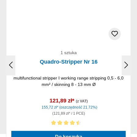
1 sztuka
Quadro-Stripper Nr 16
multifunctional stripper I working range stripping 0,5 - 6,0
mm² / skinning 8 - 13 mm Ø
121,89 zł*
(z VAT)
155,72 zł*
(oszczędność 21.72%)
(121,89 zł* / 1 PCE)
Średnia ocena 4.5 z 5 gwiazdek
Do koszyka