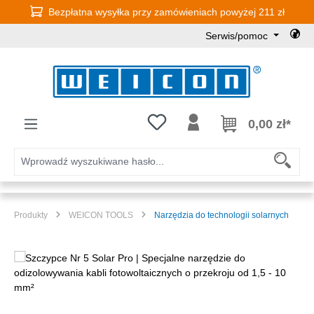
Bezpłatna wysyłka przy zamówieniach powyżej 211 zł
Przejdź do głównej zawartości
Serwis/pomoc
Masz 0 przedmioty na liście życz
0,00 zł*
Produkty
WEICON TOOLS
Narzędzia do technologii solarnych
Pomiń galerię zdjęć