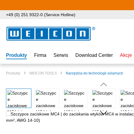
ejdź do głównej zawartości
Przejdź do wyszukiwania
Przejdź do głównej nawigacji
+49 (0) 251 9322-0 (Service Hotline)
Produkty
Firma
Serwis
Download Center
Akcje
Produkty
WEICON TOOLS
Narzędzia do technologii solarnych
Pomiń galerię zdjęć