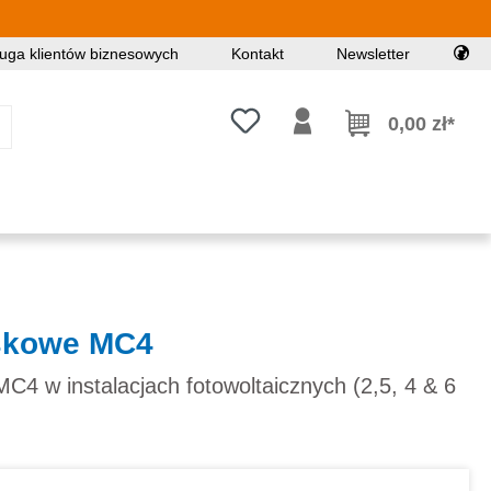
uga klientów biznesowych
Kontakt
Newsletter
Masz 0 przedmioty na liście życz
0,00 zł*
skowe MC4
C4 w instalacjach fotowoltaicznych (2,5, 4 & 6