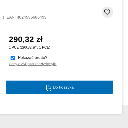
dek
Dodaj d
4
|
EAN:
4024596686499
290,32 zł
Cena regularna:
1 PCE
(290,32 zł* / 1 PCE)
Pokazać brutto?
Ceny z VAT plus koszty wysyłki
Ilość produktu: Wprowadź żądaną ilość lu
Do koszyka