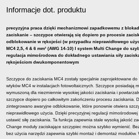
Informacje dot. produktu
precyzyjna praca dzięki mechanizmowi zapadkowemu z bloka
zaciskanie – szczypce otwierają się dopiero po procesie zacis
odblokowanie w rękojeści (w przypadku nieprawidłowego użyci
MC4 2,5, 4 & 6 mm² (AWG 14-10) I system Multi Change do szy
regulacja mimośrodowa do dokładnego ustawiania siły zaciska
rękojeściom dwukomponentowym
Szczypce do zaciskania MC4 zostały specjalnie zaprojektowane do
wtyków MC4 w instalacjach fotowoltaicznych. Szczypce posiadają
wymuszoną dla niezmiennie wysokiej jakości zaciskania i powtarzal
szczypce dopiero po całkowitym zakończeniu procesu zaciskania. 
zintegrowano awaryjne odblokowanie, które ponownie otwiera szc
nieprawidłowego użycia. Dzięki precyzyjnej regulacji mimośrodowe
ustawić siłę zaciskania. Ta funkcja zapewnia stale wysoką jakość za
Change moduły zaciskające szczypiec można szybko wymienić. B
bez użycia narzędzi zapewnia szybki montaż i demontaż modułów. 