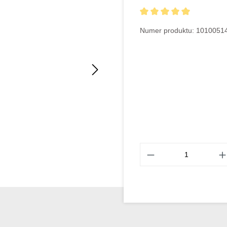
Średnia ocena 5 z 5 gwiaz
Numer produktu:
1010051