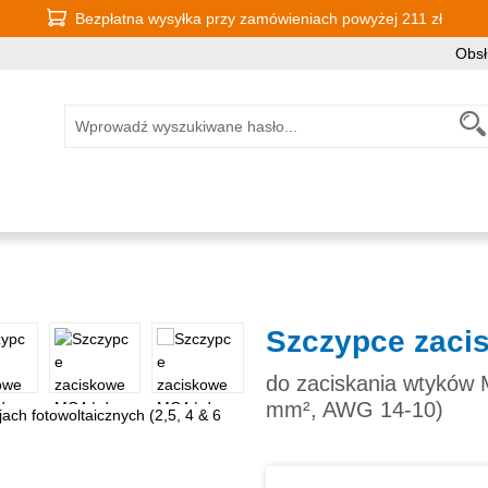
Bezpłatna wysyłka przy zamówieniach powyżej 211 zł
Obsł
Szczypce zaci
do zaciskania wtyków M
mm², AWG 14-10)