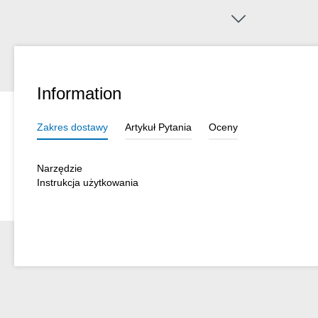
do zaciskania MC4 są dostarczane z modułem z wysokiej jakości st
przekrojach kabli 2,5 mm², 4 mm² i 6 mm² (14-10 AWG). Dwukompo
zapewniają antypoślizgową i ergonomiczną pracę przy maksymalnym
Zastosowano przy tym sprawdzony „Ice-Crack-Design”, który zapew
Zintegrowane oczka na rękojeściach dają możliwość zamocowania 
upadkiem.
Information
Zakres dostawy
Artykuł Pytania
Oceny
Narzędzie
Instrukcja użytkowania