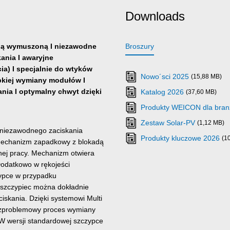
Downloads
dą wymuszoną I niezawodne
Broszury
kania I awaryjne
a) I specjalnie do wtyków
Nowo´sci 2025
(15,88 MB)
bkiej wymiany modułów I
nia I optymalny chwyt dzięki
Katalog 2026
(37,60 MB)
Produkty WEICON dla br
Zestaw Solar-PV
(1,12 MB)
 niezawodnego zaciskania
Produkty kluczowe 2026
(1
 mechanizm zapadkowy z blokadą
nej pracy. Mechanizm otwiera
Dodatkowo w rękojeści
zypce w przypadku
j szczypiec można dokładnie
ciskania. Dzięki systemowi Multi
ezproblemowy proces wymiany
W wersji standardowej szczypce