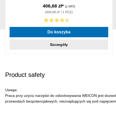
406,68 zł*
(z VAT)
(406,68 zł* / 1 PCE)
Średnia ocena 4.5 z 5 gwiazdek
Do koszyka
Szczegóły
Product safety
Uwaga:
Praca przy użyciu narzędzi do odizolowywania WEICON jest dozwol
przewodach bezpotencjałowych, nieznajdujących się pod napięciem