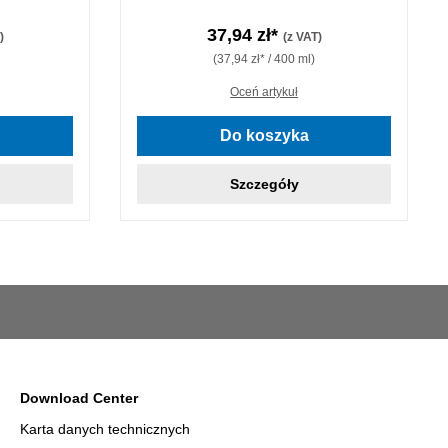
37,94 zł*
)
(z VAT)
(37,94 zł* / 400 ml)
Oceń artykuł
Do koszyka
Szczegóły
Download Center
Karta danych technicznych