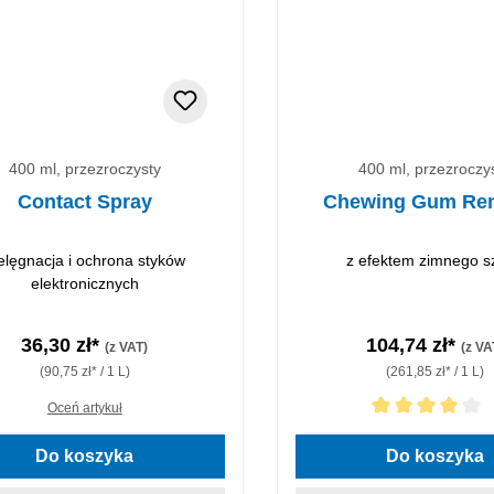
400 ml, przezroczysty
400 ml, przezroczy
Contact Spray
Chewing Gum Re
elęgnacja i ochrona styków
z efektem zimnego s
elektronicznych
36,30 zł*
104,74 zł*
(z VAT)
(z VA
(90,75 zł* / 1 L)
(261,85 zł* / 1 L)
Oceń artykuł
Średnia ocena 4 z 5 gwiazd
Do koszyka
Do koszyka