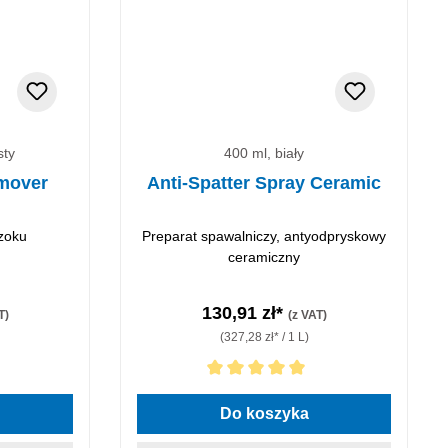
sty
400 ml, biały
mover
Anti-Spatter Spray Ceramic
zoku
Preparat spawalniczy, antyodpryskowy
ceramiczny
130,91 zł*
T)
(z VAT)
(327,28 zł* / 1 L)
ek
Średnia ocena 5 z 5 gwiazdek
Do koszyka