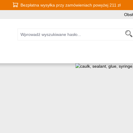
Bezpłatna wysyłka przy zamówieniach powyżej 211 zł
Obsł