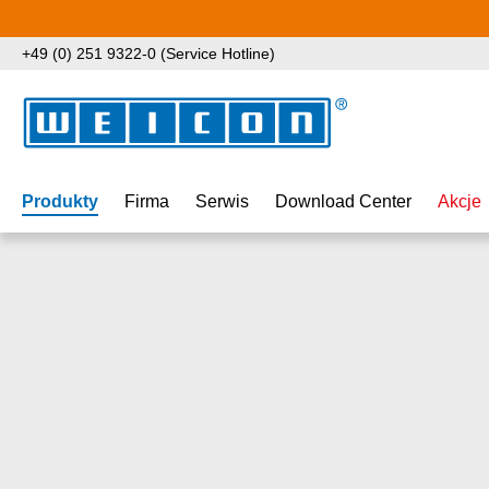
ejdź do głównej zawartości
Przejdź do wyszukiwania
Przejdź do głównej nawigacji
+49 (0) 251 9322-0 (Service Hotline)
Produkty
Firma
Serwis
Download Center
Akcje