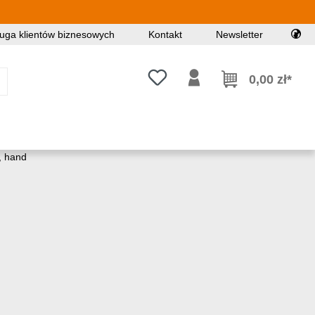
uga klientów biznesowych
Kontakt
Newsletter
Masz 0 przedmioty na liście życz
0,00 zł*