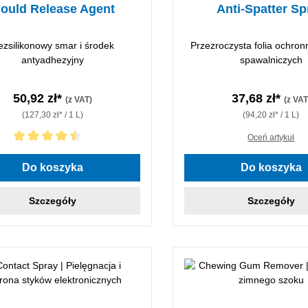
ould Release Agent
Anti-Spatter Sp
ezsilikonowy smar i środek
Przezroczysta folia ochron
antyadhezyjny
spawalniczych
50,92 zł*
37,68 zł*
(z VAT)
(z VAT
(127,30 zł* / 1 L)
(94,20 zł* / 1 L)
Oceń artykuł
 ocena 4.5 z 5 gwiazdek
Do koszyka
Do koszyka
Szczegóły
Szczegóły