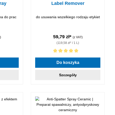
ray
Label Remover
na do prac
do usuwania wszelkiego rodzaju etykiet
59,79 zł*
)
(z VAT)
(119,58 zł* / 1 L)
Średnia ocena 5 z 5 gwiazdek
Do koszyka
Szczegóły