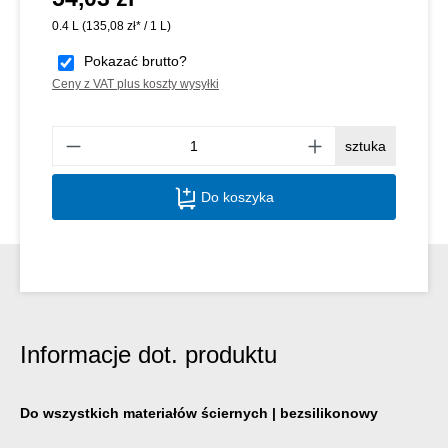
0.4 L
(135,08 zł* / 1 L)
Pokazać brutto?
Ceny z VAT plus koszty wysyłki
Ilość
sztuka
Do koszyka
Informacje dot. produktu
Do wszystkich materiałów ściernych | bezsilikonowy