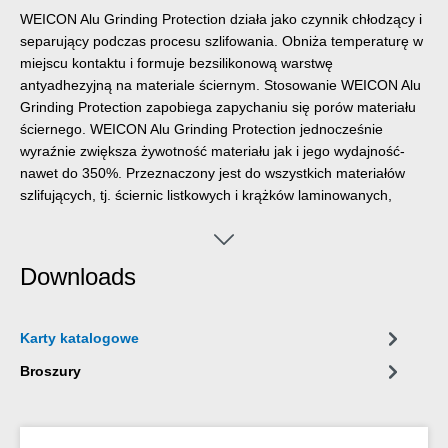
WEICON Alu Grinding Protection działa jako czynnik chłodzący i
separujący podczas procesu szlifowania. Obniża temperaturę w
miejscu kontaktu i formuje bezsilikonową warstwę
antyadhezyjną na materiale ściernym. Stosowanie WEICON Alu
Grinding Protection zapobiega zapychaniu się porów materiału
ściernego. WEICON Alu Grinding Protection jednocześnie
wyraźnie zwiększa żywotność materiału jak i jego wydajność-
nawet do 350%. Przeznaczony jest do wszystkich materiałów
szlifujących, tj. ściernic listkowych i krążków laminowanych,
krążków z włókna, pasów i rękawów ściernych, szlifierek
wibracyjnych i maszyn specjalnych.
Downloads
Karty katalogowe
Broszury