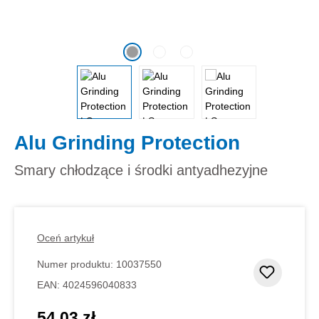
Alu Grinding Protection
Smary chłodzące i środki antyadhezyjne
Oceń artykuł
Numer produktu:
10037550
Dodaj d
EAN:
4024596040833
54,03 zł
Cena regularna: