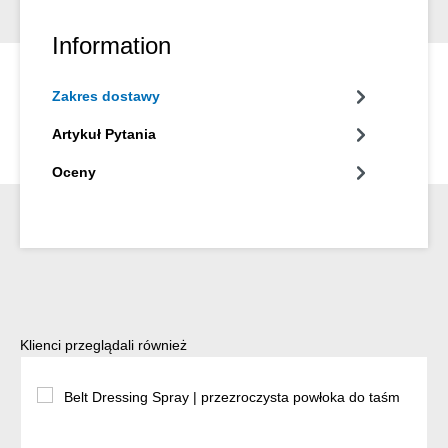
Information
Zakres dostawy
Artykuł Pytania
Oceny
Pomiń galerię produktów
Klienci przeglądali również