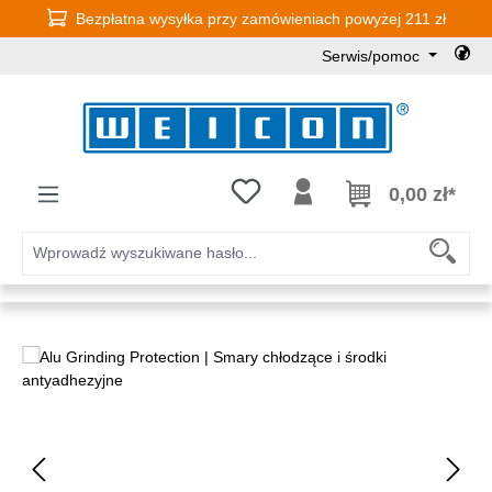
Bezpłatna wysyłka przy zamówieniach powyżej 211 zł
Przejdź do głównej zawartości
Serwis/pomoc
Masz 0 przedmioty na liście życz
0,00 zł*
Pomiń galerię zdjęć