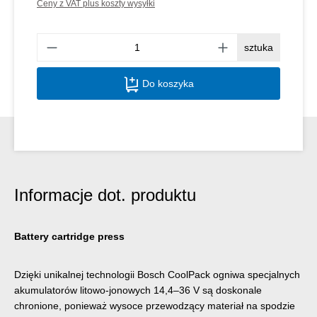
Ceny z VAT plus koszty wysyłki
Ilość
sztuka
Do koszyka
Informacje dot. produktu
Battery cartridge press
Dzięki unikalnej technologii Bosch CoolPack ogniwa specjalnych
akumulatorów litowo-jonowych 14,4–36 V są doskonale
chronione, ponieważ wysoce przewodzący materiał na spodzie