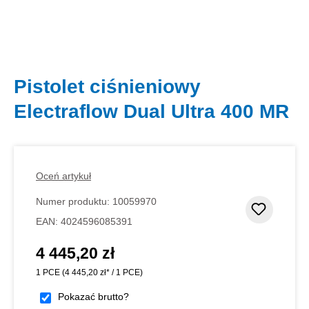
Pistolet ciśnieniowy
Electraflow Dual Ultra 400 MR
Oceń artykuł
Numer produktu:
10059970
Dodaj d
EAN:
4024596085391
4 445,20 zł
Cena regularna:
1 PCE
(4 445,20 zł* / 1 PCE)
Pokazać brutto?