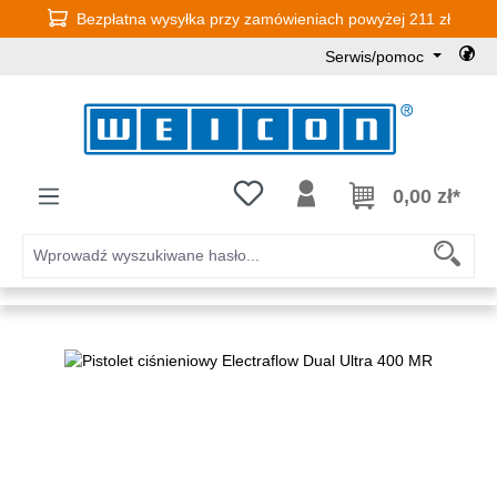
Bezpłatna wysyłka przy zamówieniach powyżej 211 zł
Przejdź do głównej zawartości
Serwis/pomoc
Masz 0 przedmioty na liście życz
0,00 zł*
Pomiń galerię zdjęć