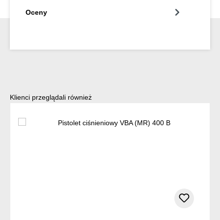
Oceny
Pomiń galerię produktów
Klienci przeglądali również