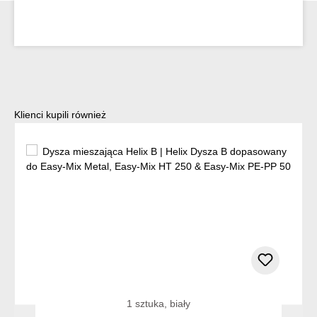
Pomiń galerię produktów
Klienci kupili również
1 sztuka, biały