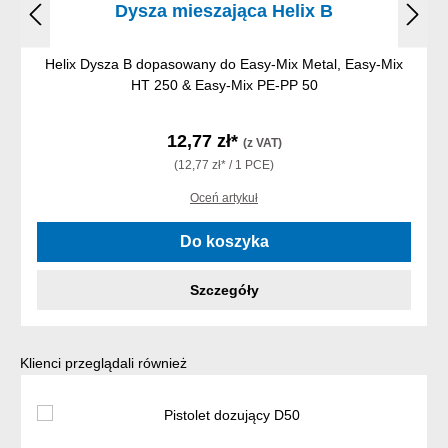
Dysza mieszająca Helix B
Helix Dysza B dopasowany do Easy-Mix Metal, Easy-Mix
HT 250 & Easy-Mix PE-PP 50
12,77 zł*
(z VAT)
(12,77 zł* / 1 PCE)
Oceń artykuł
Do koszyka
Szczegóły
Pomiń galerię produktów
Klienci przeglądali również