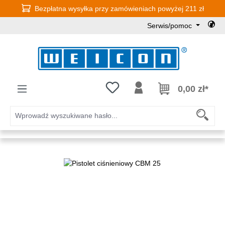
Bezpłatna wysyłka przy zamówieniach powyżej 211 zł
Przejdź do głównej zawartości
Serwis/pomoc
Masz 0 przedmioty na liście życz
0,00 zł*
Pomiń galerię zdjęć