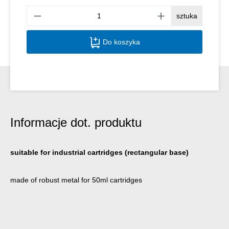
Ilość
sztuka
Do koszyka
Informacje dot. produktu
suitable for industrial cartridges (rectangular base)
made of robust metal for 50ml cartridges