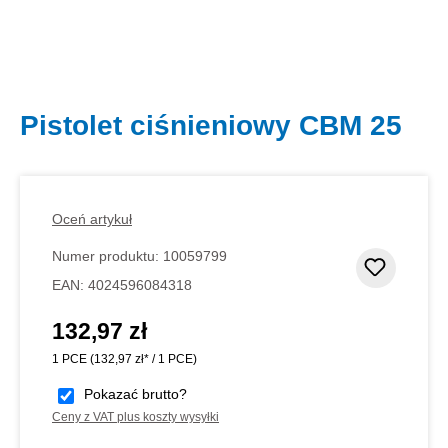
Pistolet ciśnieniowy CBM 25
Oceń artykuł
Numer produktu:
10059799
Dodaj d
EAN:
4024596084318
132,97 zł
Cena regularna:
1 PCE
(132,97 zł* / 1 PCE)
Pokazać brutto?
Ceny z VAT plus koszty wysyłki