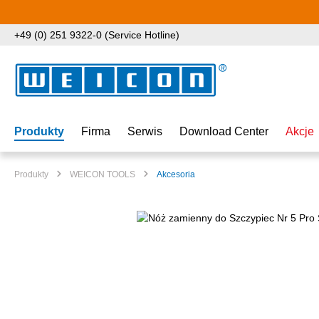
ejdź do głównej zawartości
Przejdź do wyszukiwania
Przejdź do głównej nawigacji
+49 (0) 251 9322-0 (Service Hotline)
Produkty
Firma
Serwis
Download Center
Akcje
Produkty
WEICON TOOLS
Akcesoria
Pomiń galerię zdjęć