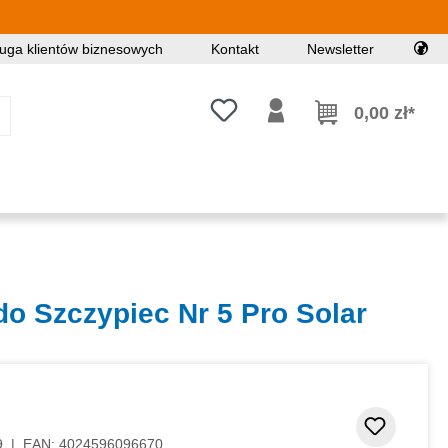
uga klientów biznesowych
Kontakt
Newsletter
Masz 0 przedmioty na liście życz
0,00 zł*
o Szczypiec Nr 5 Pro Solar
Dodaj d
9
|
EAN:
4024596096670