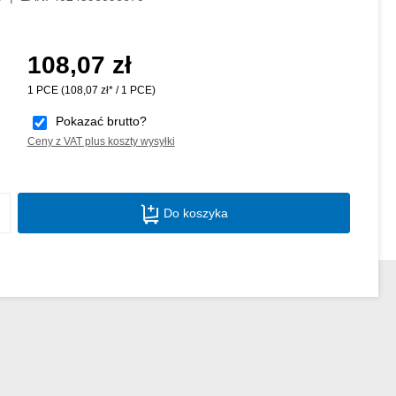
108,07 zł
Cena regularna:
1 PCE
(108,07 zł* / 1 PCE)
Pokazać brutto?
Ceny z VAT plus koszty wysyłki
Ilość produktu: Wprowadź żądaną ilość lu
Do koszyka