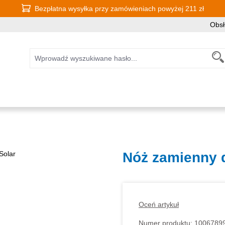
Bezpłatna wysyłka przy zamówieniach powyżej 211 zł
Obsł
Nóż zamienny d
Oceń artykuł
Numer produktu:
1006789