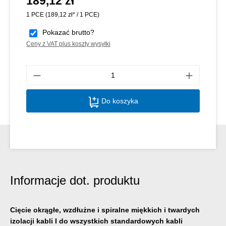
189,12 zł
1 PCE
(189,12 zł* / 1 PCE)
Pokazać brutto?
Ceny z VAT plus koszty wysyłki
Ilość
Do koszyka
Informacje dot. produktu
Cięcie okrągłe, wzdłużne i spiralne miękkich i twardych
izolacji kabli I do wszystkich standardowych kabli