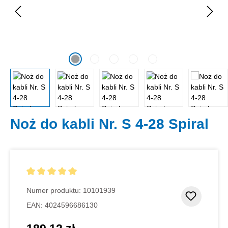
Noż do kabli Nr. S 4-28 Spiral
Średnia ocena 5 z 5 gwiazdek
Numer produktu:
10101939
Dodaj d
EAN:
4024596686130
Cena regularna: