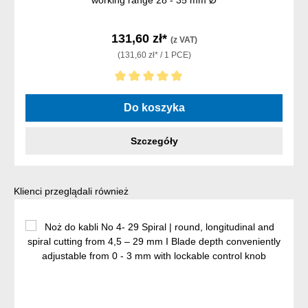
131,60 zł*
(z VAT)
(131,60 zł* / 1 PCE)
Średnia ocena 5 z 5 gwiazdek
Do koszyka
Szczegóły
Pomiń galerię produktów
Klienci przeglądali również