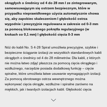
okrągłych o średnicy od 4 do 28 mm I ze zintegrowanym,
samowsuwającym się ostrzem bezpiecznym, które w
przypadku nieprawidłowego użycia automatycznie chowa
się, aby zapobiec skaleczeniom I głębokość ostrza
wygodnie i precyzyjnie regulowana w zakresie od 0-3 mm
za pomocą blokowanego pokrętła regulacyjnego (w
krokach co 0,1 mm) I głębokość cięcia 0-3 mm
Nóż do kabli No. S 4-28 Spiral umożliwia precyzyjne, szybkie i
bezpieczne ściąganie izolacji ze wszystkich standardowych kabli
okrągłych o średnicy od 4 do 28 milimetrów. Dla kabli, z których
nie można łatwo zdjąć płaszcza za pomocą cięcia okrągłego i
wzdłużnego, narzędzie posiada dodatkową funkcję – cięcie
spiralne, które umożliwia łatwe usuwanie wymagających izolacji.
Za pomocą obrotowego ostrza wewnętrznego można
wykonywać cięcia okrągłe, wzdłużne i spiralne zarówno na
miękkich, jak i twardych izolacjach kabli. Głębokość cięcia
można wygodnie i precyzyjnie regulować za pomocą
blokowanego pokrętła regulacyjnego w krokach co 0,1 mm w
zakresie od 0 do 3 milimetrów, co zapobiega uszkodzeniu