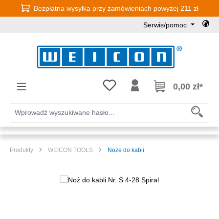
Bezpłatna wysyłka przy zamówieniach powyżej 211 zł
Przejdź do głównej zawartości
Serwis/pomoc
Masz 0 przedmioty na liście życz
0,00 zł*
Produkty
WEICON TOOLS
Noże do kabli
Pomiń galerię zdjęć