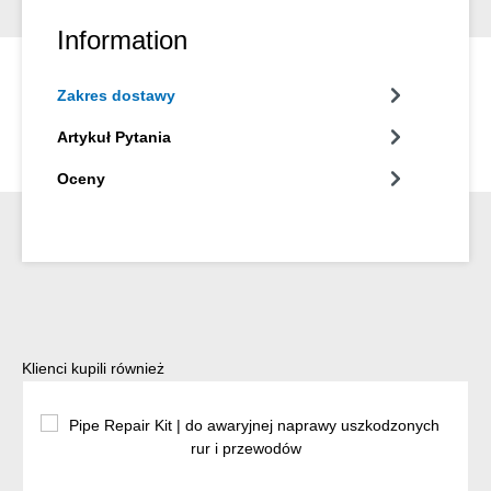
Information
Zakres dostawy
Artykuł Pytania
Oceny
Pomiń galerię produktów
Klienci kupili również