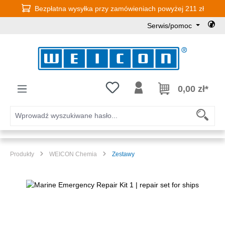
Bezpłatna wysyłka przy zamówieniach powyżej 211 zł
Przejdź do głównej zawartości
Serwis/pomoc
Masz 0 przedmioty na liście życz
0,00 zł*
Produkty
WEICON Chemia
Zestawy
Pomiń galerię zdjęć