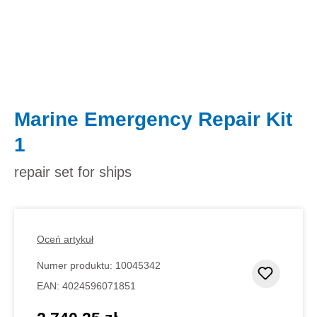
Marine Emergency Repair Kit
1
repair set for ships
Oceń artykuł
Numer produktu:
10045342
Dodaj d
EAN:
4024596071851
Cena regularna: