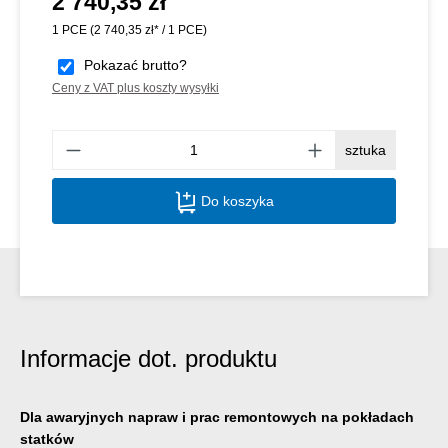
2 740,35 zł
1 PCE
(2 740,35 zł* / 1 PCE)
Pokazać brutto?
Ceny z VAT plus koszty wysyłki
Ilość
sztuka
Do koszyka
Informacje dot. produktu
Dla awaryjnych napraw i prac remontowych na pokładach
statków