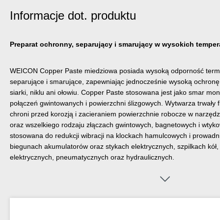
Informacje dot. produktu
Preparat ochronny, separujący i smarujący w wysokich temper
WEICON Copper Paste miedziowa posiada wysoką odporność termic
separujące i smarujące, zapewniając jednocześnie wysoką ochronę 
siarki, niklu ani ołowiu. Copper Paste stosowana jest jako smar m
połączeń gwintowanych i powierzchni ślizgowych. Wytwarza trwały fi
chroni przed korozją i zacieraniem powierzchnie robocze w narzędzi
oraz wszelkiego rodzaju złączach gwintowych, bagnetowych i wtyk
stosowana do redukcji wibracji na klockach hamulcowych i prowadni
biegunach akumulatorów oraz stykach elektrycznych, szpilkach kół, 
elektrycznych, pneumatycznych oraz hydraulicznych.