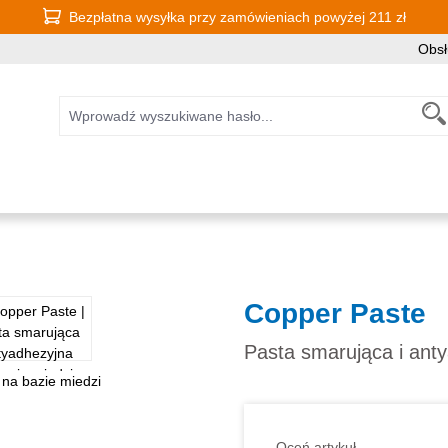
Bezpłatna wysyłka przy zamówieniach powyżej 211 zł
Obsł
Copper Paste
Pasta smarująca i ant
Oceń artykuł