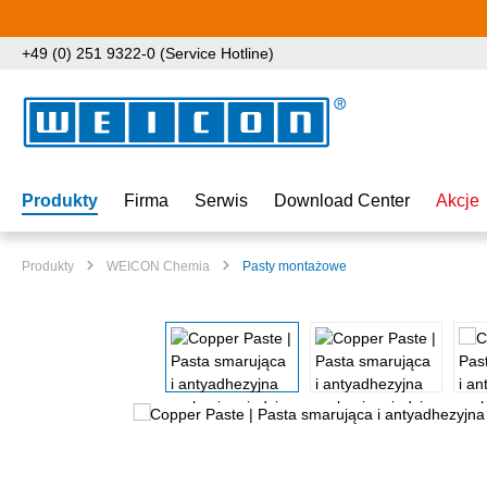
ejdź do głównej zawartości
Przejdź do wyszukiwania
Przejdź do głównej nawigacji
+49 (0) 251 9322-0 (Service Hotline)
Produkty
Firma
Serwis
Download Center
Akcje
Produkty
WEICON Chemia
Pasty montażowe
Pomiń galerię zdjęć