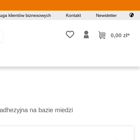
uga klientów biznesowych
Kontakt
Newsletter
Masz 0 przedmioty na liście życz
0,00 zł*
yadhezyjna na bazie miedzi