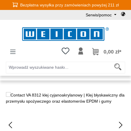
Bezpłatna wysyłka przy zamówieniach powyżej 211 zł
Przejdź do głównej zawartości
Serwis/pomoc
Masz 0 przedmioty na liście życz
0,00 zł*
Pomiń galerię zdjęć