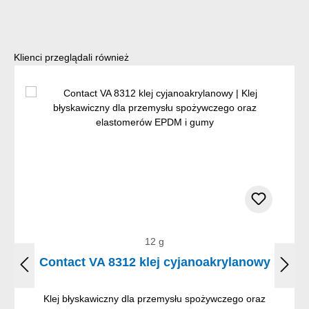
Pomiń galerię produktów
Klienci przeglądali również
12 g
Contact VA 8312 klej cyjanoakrylanowy
Klej błyskawiczny dla przemysłu spożywczego oraz