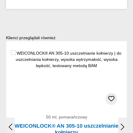
Pomiń galerię produktów
Klienci przeglądali również
50 ml, pomarańczowy
WEICONLOCK® AN 305-10 uszczelnianie
kołnierzy