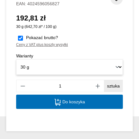
EAN:
4024596056827
192,81 zł
Cena regularna:
30 g
(642,70 zł* / 100 g)
Pokazać brutto?
Ceny z VAT plus koszty wysyłki
Warianty
Ilość
sztuka
Do koszyka