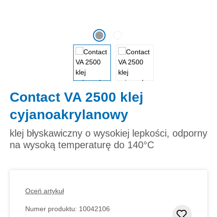
Contact VA 2500 klej
cyjanoakrylanowy
klej błyskawiczny o wysokiej lepkości, odporny
na wysoką temperaturę do 140°C
Oceń artykuł
Numer produktu:
10042106
Dodaj d