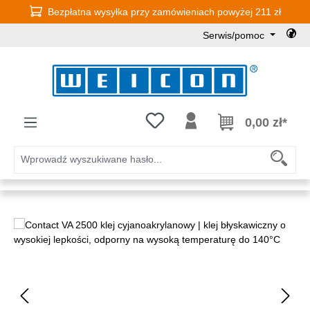
Bezpłatna wysyłka przy zamówieniach powyżej 211 zł
Przejdź do głównej zawartości
Serwis/pomoc
Masz 0 przedmioty na liście życz
0,00 zł*
Pomiń galerię zdjęć