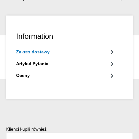
Information
Zakres dostawy
Artykuł Pytania
Oceny
Pomiń galerię produktów
Klienci kupili również