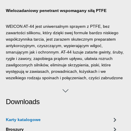
Wielozadaniowy penetrant wspomagany siłą PTFE
WEICON AT-44 jest uniwersalnym sprayem z PTFE, bez
zawartości silikonu, który dzięki swej formule bardzo niskiego
współczynnika tarcia, jest zarazem skutecznym preparatem
antykorozyjnym, czyszczącym, wypierającym wilgoć,
smarującym jak i ochronnym. AT-44 luzuje zatarte gwinty, śruby,
rygle i zawory, zapobiega prądom upływu, ułatwia rozruch
zawilgoconych silników, eliminuje skrzypienia, piski, które
występują w zawiasach, prowadnicach, łożyskach i we
wszelkiego rodzaju spoinach i połączeniach, czyści zabrudzone
powierzchnie metalu i pozostawia trwały film, który nie
pozostawia smug, jest nieprzylepny i nie przyciąga pyłu, chroni i
konserwuje narzędzia, maszyny, precyzyjne urządzenia
Downloads
elektryczne i mechaniczne (mierniki, zamki, broń) oraz zapewnia
ich pełną sprawność. AT-44 ma niemal nieograniczoną liczbę
aplikacji w warsztatach, w sektorach motoryzacyjnym, rolniczym,
Karty katalogowe
elektrycznym, transportowym a także w pracach domowych.
Broszury