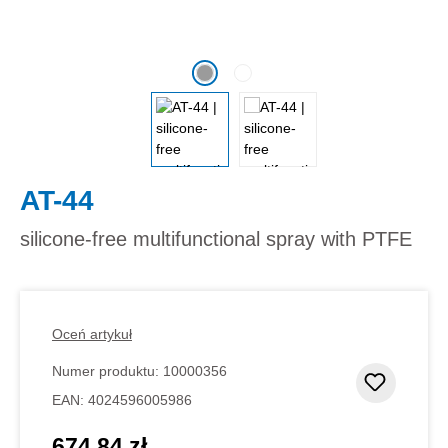
AT-44
silicone-free multifunctional spray with PTFE
Oceń artykuł
Numer produktu:
10000356
Dodaj d
EAN:
4024596005986
674,84 zł
Cena regularna: