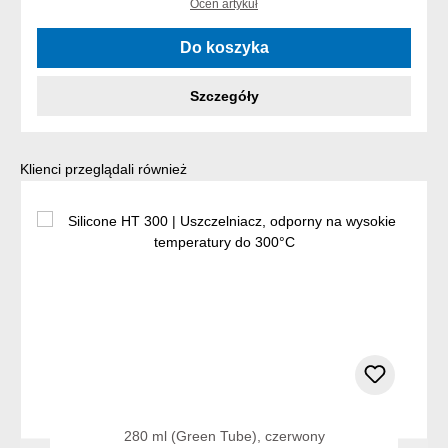
Oceń artykuł
Do koszyka
Szczegóły
Pomiń galerię produktów
Klienci przeglądali również
280 ml (Green Tube), czerwony