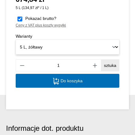
5 L
(134,97 zł* / 1 L)
Pokazać brutto?
Ceny z VAT plus koszty wysyłki
Warianty
Ilość
sztuka
Do koszyka
Informacje dot. produktu