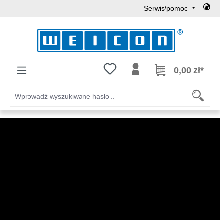
Serwis/pomoc
Przejdź do głównej zawartości
Masz 0 przedmioty na liście życz
0,00 zł*