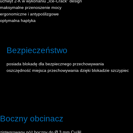
uchwyt 2-K w wykonaniu „Ice-Crack“ design
maksymalne przenoszenie mocy
ergonomiczne i antypoślizgowe
optymalna haptyka
Bezpieczeństwo
posiada blokadę dla bezpiecznego przechowywania
oszczędność miejsca przechowywania dzięki blokadzie szczypiec
Boczny obcinacz
zintegrowany nóż boczny do Ø 3 mm Cu/AL