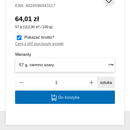
Dodaj d
EAN:
4024596043117
64,01 zł
Cena regularna:
57 g
(112,30 zł* / 100 g)
Pokazać brutto?
Ceny z VAT plus koszty wysyłki
Warianty
Ilość
sztuka
Do koszyka