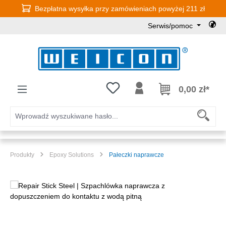
Bezpłatna wysyłka przy zamówieniach powyżej 211 zł
Przejdź do głównej zawartości
Serwis/pomoc
Masz 0 przedmioty na liście życz
0,00 zł*
Produkty
Epoxy Solutions
Pałeczki naprawcze
Pomiń galerię zdjęć