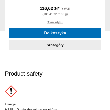
116,62 zł*
(z VAT)
(101,41 zł* / 100 g)
Oceń artykuł
Do koszyka
Szczegóły
Product safety
Uwaga
H315 - Działa drażniąco na skórę.