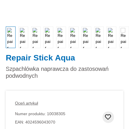
Repair Stick Aqua
Szpachlówka naprawcza do zastosowań
podwodnych
Oceń artykuł
Numer produktu:
10038305
Dodaj d
EAN:
4024596043070