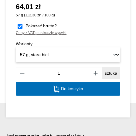
64,01 zł
Cena regularna:
57 g
(112,30 zł* / 100 g)
Pokazać brutto?
Ceny z VAT plus koszty wysyłki
Warianty
Ilość
sztuka
Do koszyka