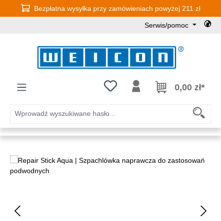
Bezpłatna wysyłka przy zamówieniach powyżej 211 zł
Przejdź do głównej zawartości
Serwis/pomoc
Masz 0 przedmioty na liście życz
0,00 zł*
Pomiń galerię zdjęć