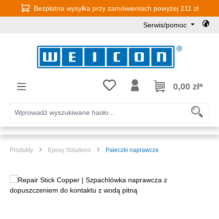
Bezpłatna wysyłka przy zamówieniach powyżej 211 zł
Przejdź do głównej zawartości
Serwis/pomoc
Masz 0 przedmioty na liście życz
0,00 zł*
Produkty
Epoxy Solutions
Pałeczki naprawcze
Pomiń galerię zdjęć