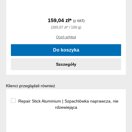
159,04 zł*
(z VAT)
(265,07 zł* / 100 g)
Oceń artykuł
Do koszyka
Szczegóły
Pomiń galerię produktów
Klienci przeglądali również