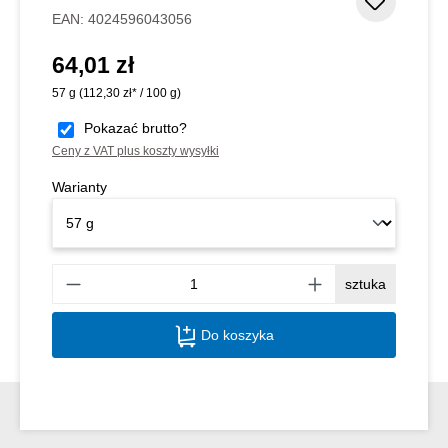
Dodaj d
EAN:
4024596043056
64,01 zł
Cena regularna:
57 g
(112,30 zł* / 100 g)
Pokazać brutto?
Ceny z VAT plus koszty wysyłki
Warianty
Ilość
sztuka
Do koszyka