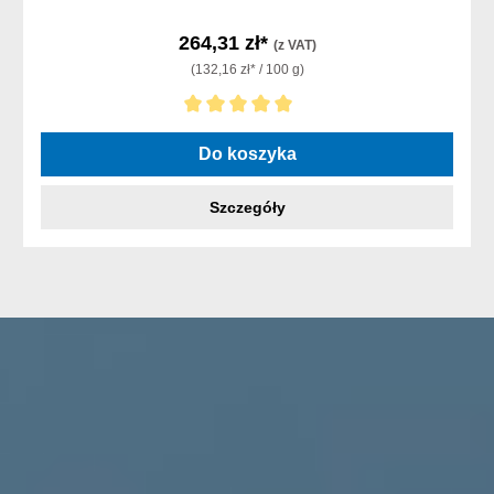
264,31 zł*
(z VAT)
(132,16 zł* / 100 g)
Średnia ocena 5 z 5 gwiazdek
Do koszyka
Szczegóły