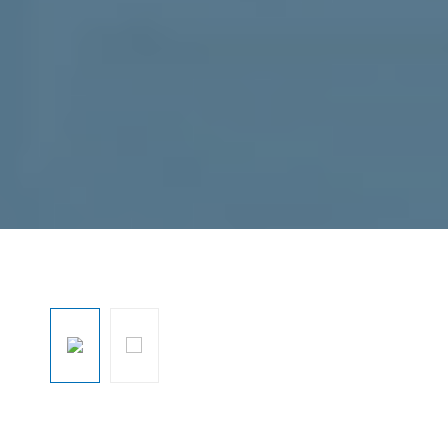
Pomiń galerię zdjęć