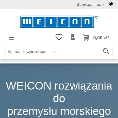
Serwis/pomoc
Przejdź do głównej zawartości
Masz 0 przedmioty na liście życz
0,00 zł*
WEICON rozwiązania
do
przemysłu morskiego