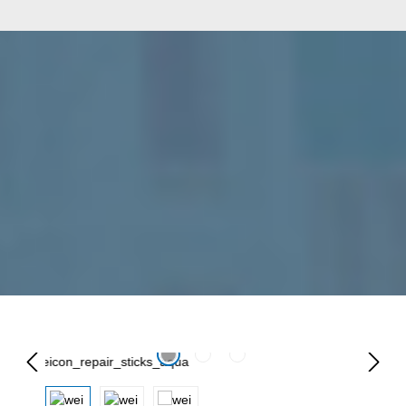
Pomiń galerię zdjęć