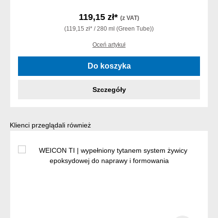
119,15 zł*
(z VAT)
(119,15 zł* / 280 ml (Green Tube))
Oceń artykuł
Do koszyka
Szczegóły
Pomiń galerię produktów
Klienci przeglądali również