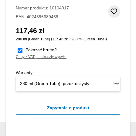
Średnia ocena 5 z 5 gwiazdek
Numer produktu:
10104017
Dodaj d
EAN:
4024596689469
117,46 zł
Cena regularna:
280 ml (Green Tube)
(117,46 zł* / 280 ml (Green Tube))
Pokazać brutto?
Ceny z VAT plus koszty wysyłki
Warianty
Zapytanie o produkt