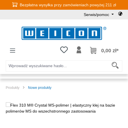
Bezpłatna wysyłka przy zamówieniach powyżej 211 zł
Przejdź do głównej zawartości
Serwis/pomoc
Masz 0 przedmioty na liście życz
0,00 zł*
Produkty
Nowe produkty
Pomiń galerię zdjęć