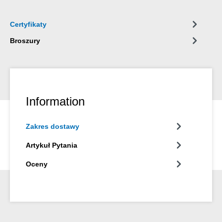
statków, jachtów i łódek, systemach klimatyzacji i wentylacji,
przemyśle energetycznym i elektrycznym oraz wszędzie tam,
Certyfikaty
gdzie nie znajdują zastosowania silikony.
Broszury
Information
Zakres dostawy
Artykuł Pytania
Oceny