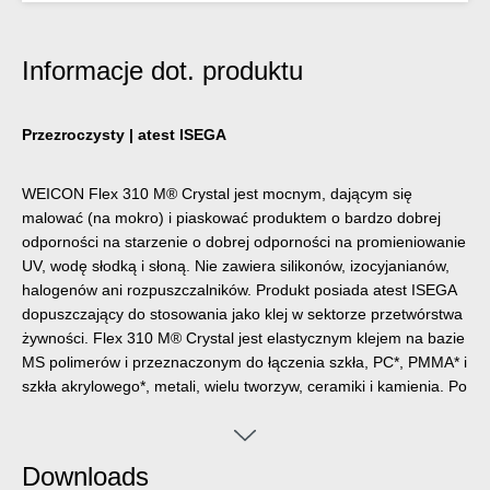
Informacje dot. produktu
Przezroczysty | atest ISEGA
WEICON Flex 310 M® Crystal jest mocnym, dającym się
malować (na mokro) i piaskować produktem o bardzo dobrej
odporności na starzenie o dobrej odporności na promieniowanie
UV, wodę słodką i słoną. Nie zawiera silikonów, izocyjanianów,
halogenów ani rozpuszczalników. Produkt posiada atest ISEGA
dopuszczający do stosowania jako klej w sektorze przetwórstwa
żywności. Flex 310 M® Crystal jest elastycznym klejem na bazie
MS polimerów i przeznaczonym do łączenia szkła, PC*, PMMA* i
szkła akrylowego*, metali, wielu tworzyw, ceramiki i kamienia. Po
utwardzeniu tworzy przejrzyste połączenie, stąd jest szczególnie
polecany do aplikacji wymagających niewidocznej spoiny. Flex
310 M® Crystal może być stosowany w budowie pojemników i
Downloads
urządzeń, kontenerów, karoserii i pojazdów, konstrukcjach