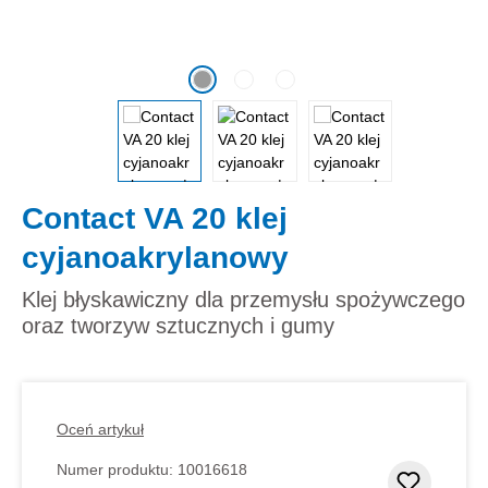
Contact VA 20 klej
cyjanoakrylanowy
Klej błyskawiczny dla przemysłu spożywczego
oraz tworzyw sztucznych i gumy
Oceń artykuł
Numer produktu:
10016618
Dodaj d