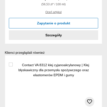
(56,53 zł* / 100 ml)
Oceń artykuł
Zapytanie o produkt
Szczegóły
Pomiń galerię produktów
Klienci przeglądali również