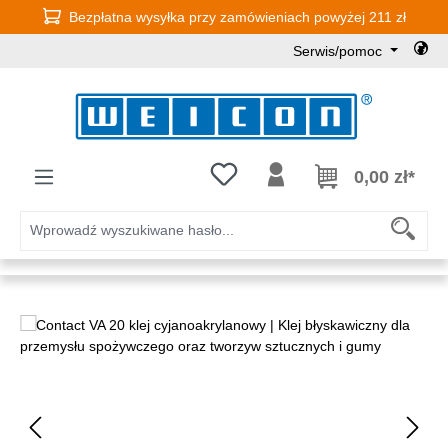
Bezpłatna wysyłka przy zamówieniach powyżej 211 zł
Przejdź do głównej zawartości
Serwis/pomoc
Masz 0 przedmioty na liście życz
0,00 zł*
Pomiń galerię zdjęć