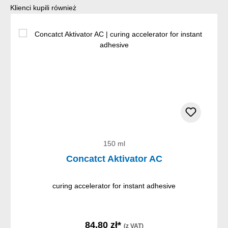
Pomiń galerię produktów
Klienci kupili również
150 ml
Concatct Aktivator AC
curing accelerator for instant adhesive
84,80 zł*
(z VAT)