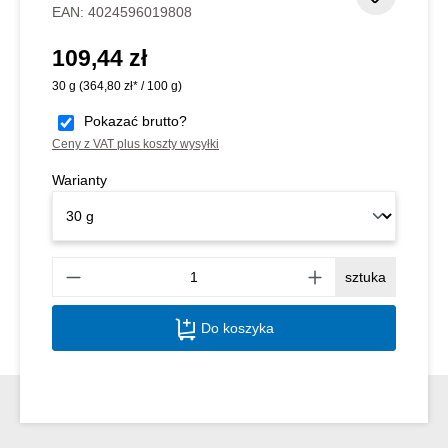
EAN:
4024596019808
109,44 zł
Cena regularna:
30 g
(364,80 zł* / 100 g)
Pokazać brutto?
Ceny z VAT plus koszty wysyłki
Warianty
Ilość
sztuka
Do koszyka