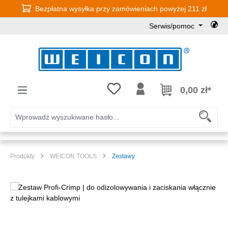
Bezpłatna wysyłka przy zamówieniach powyżej 211 zł
Przejdź do głównej zawartości
Serwis/pomoc
Masz 0 przedmioty na liście życz
0,00 zł*
Produkty
WEICON TOOLS
Zestawy
Pomiń galerię zdjęć