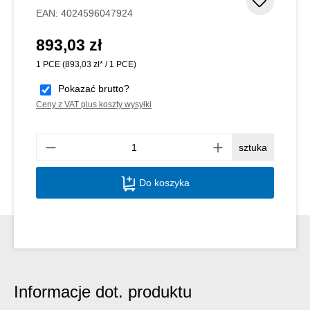
Dodaj d
EAN:
4024596047924
893,03 zł
Cena regularna:
1 PCE
(893,03 zł* / 1 PCE)
Pokazać brutto?
Ceny z VAT plus koszty wysyłki
Ilość
sztuka
Do koszyka
Informacje dot. produktu