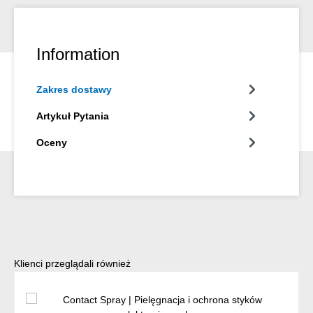
Information
Zakres dostawy
Artykuł Pytania
Oceny
Pomiń galerię produktów
Klienci przeglądali również