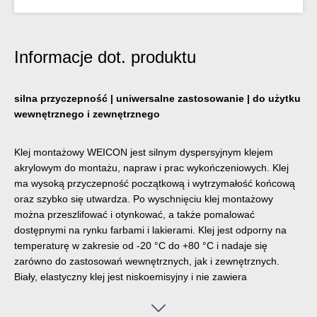
Informacje dot. produktu
silna przyczepność | uniwersalne zastosowanie | do użytku
wewnętrznego i zewnętrznego
Klej montażowy WEICON jest silnym dyspersyjnym klejem
akrylowym do montażu, napraw i prac wykończeniowych. Klej
ma wysoką przyczepność początkową i wytrzymałość końcową
oraz szybko się utwardza. Po wyschnięciu klej montażowy
można przeszlifować i otynkować, a także pomalować
dostępnymi na rynku farbami i lakierami. Klej jest odporny na
temperaturę w zakresie od -20 °C do +80 °C i nadaje się
zarówno do zastosowań wewnętrznych, jak i zewnętrznych.
Biały, elastyczny klej jest niskoemisyjny i nie zawiera
rozpuszczalników. Klej montażowy ma uniwersalne
zastosowanie i może być używany w wielu różnych