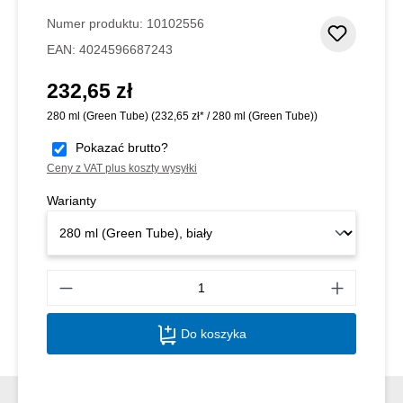
Numer produktu:
10102556
Dodaj d
EAN:
4024596687243
232,65 zł
Cena regularna:
280 ml (Green Tube)
(232,65 zł* / 280 ml (Green Tube))
Pokazać brutto?
Ceny z VAT plus koszty wysyłki
Warianty
Ilość
Do koszyka