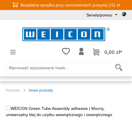
Bezpłatna wysyłka przy zamówieniach powyżej 211 zł
Przejdź do głównej zawartości
Serwis/pomoc
Masz 0 przedmioty na liście życz
0,00 zł*
Produkty
Nowe produkty
Pomiń galerię zdjęć