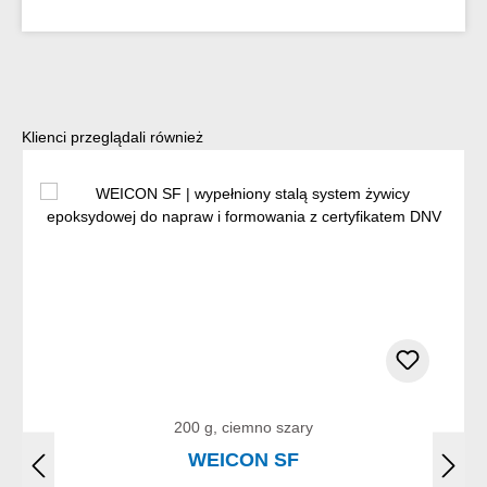
Pomiń galerię produktów
Klienci przeglądali również
200 g, ciemno szary
WEICON SF