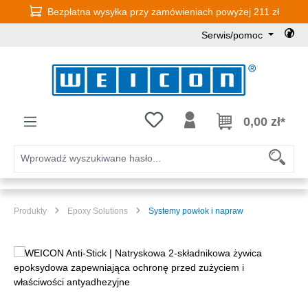
Bezpłatna wysyłka przy zamówieniach powyżej 211 zł
Przejdź do głównej zawartości
Serwis/pomoc
Masz 0 przedmioty na liście życz
0,00 zł*
Produkty
Epoxy Solutions
Systemy powłok i napraw
Pomiń galerię zdjęć