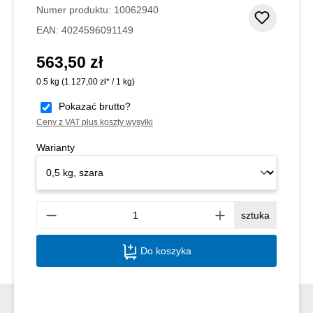
Numer produktu:
10062940
Dodaj d
EAN:
4024596091149
563,50 zł
Cena regularna:
0.5 kg
(1 127,00 zł* / 1 kg)
Pokazać brutto?
Ceny z VAT plus koszty wysyłki
Warianty
Ilość
sztuka
Do koszyka