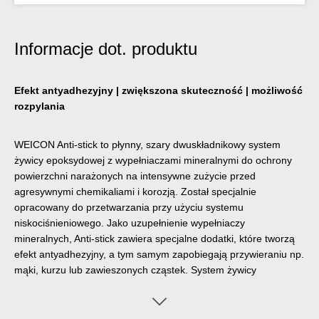
Informacje dot. produktu
Efekt antyadhezyjny | zwiększona skuteczność | możliwość
rozpylania
WEICON Anti-stick to płynny, szary dwuskładnikowy system
żywicy epoksydowej z wypełniaczami mineralnymi do ochrony
powierzchni narażonych na intensywne zużycie przed
agresywnymi chemikaliami i korozją. Został specjalnie
opracowany do przetwarzania przy użyciu systemu
niskociśnieniowego. Jako uzupełnienie wypełniaczy
mineralnych, Anti-stick zawiera specjalne dodatki, które tworzą
efekt antyadhezyjny, a tym samym zapobiegają przywieraniu np.
mąki, kurzu lub zawieszonych cząstek. System żywicy
epoksydowej posiada dobrą odporność chemiczną i termiczną
do +120 °C. Nie zawiera rozpuszczalników i utwardza się prawie
bez skurczu. Powłoka z WEICON Anti-stick, która nadaje