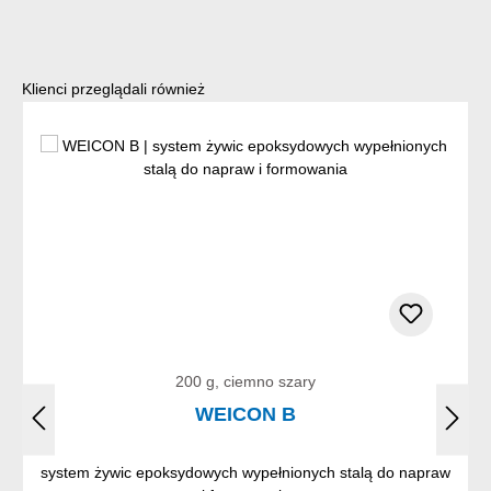
Pomiń galerię produktów
Klienci przeglądali również
200 g, ciemno szary
WEICON B
system żywic epoksydowych wypełnionych stalą do napraw