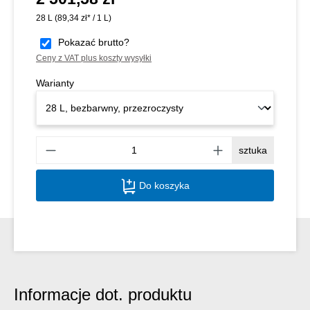
28 L
(89,34 zł* / 1 L)
Pokazać brutto?
Ceny z VAT plus koszty wysyłki
Warianty
Ilość
sztuka
Do koszyka
Informacje dot. produktu