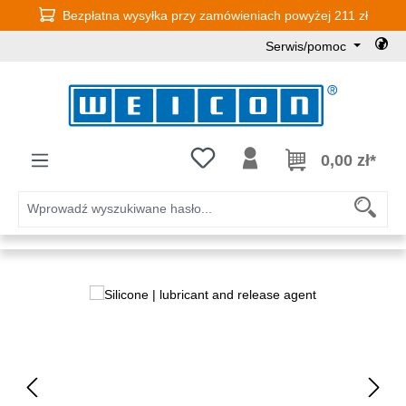
Bezpłatna wysyłka przy zamówieniach powyżej 211 zł
Przejdź do głównej zawartości
Serwis/pomoc
Masz 0 przedmioty na liście życz
0,00 zł*
Pomiń galerię zdjęć