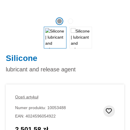
Silicone
lubricant and release agent
Oceń artykuł
Numer produktu:
10053488
Dodaj d
EAN:
4024596054922
2 501,58 zł
Cena regularna: