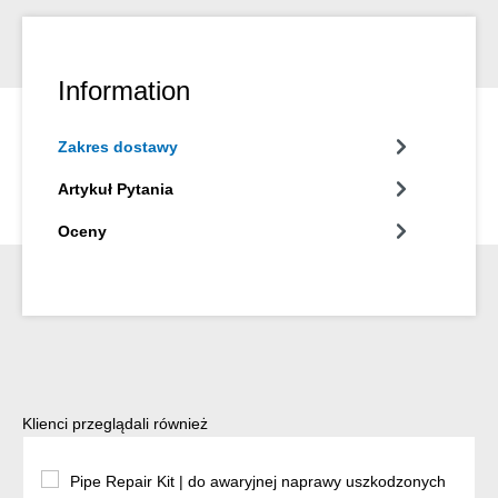
Information
Zakres dostawy
Artykuł Pytania
Oceny
Pomiń galerię produktów
Klienci przeglądali również