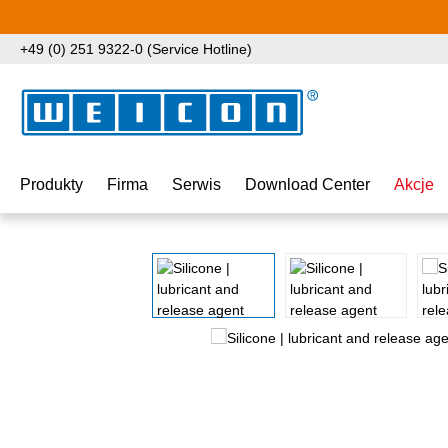
ejdź do głównej zawartości
Przejdź do wyszukiwania
Przejdź do głównej nawigacji
+49 (0) 251 9322-0 (Service Hotline)
Produkty
Firma
Serwis
Download Center
Akcje
Pomiń galerię zdjęć