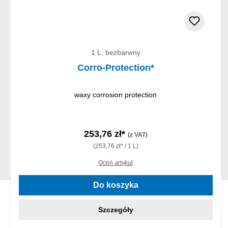
1 L, bezbarwny
Corro-Protection*
waxy corrosion protection
253,76 zł*
(z VAT)
(253,76 zł* / 1 L)
Oceń artykuł
Do koszyka
Szczegóły