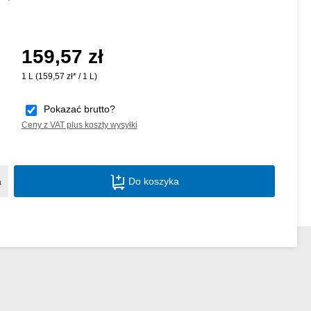
159,57 zł
Cena regularna:
1 L
(159,57 zł* / 1 L)
Pokazać brutto?
Ceny z VAT plus koszty wysyłki
Ilość produktu: Wprowadź żądaną ilość lu
a
Do koszyka