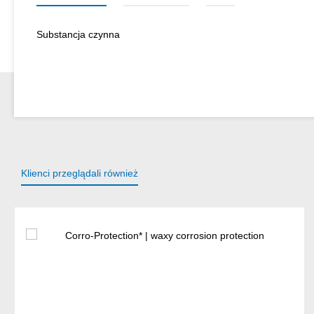
Substancja czynna
Klienci przeglądali również
Pomiń galerię produktów