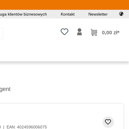
uga klientów biznesowych
Kontakt
Newsletter
Masz 0 przedmioty na liście życz
0,00 zł*
agent
Dodaj d
0
|
EAN:
4024596006075