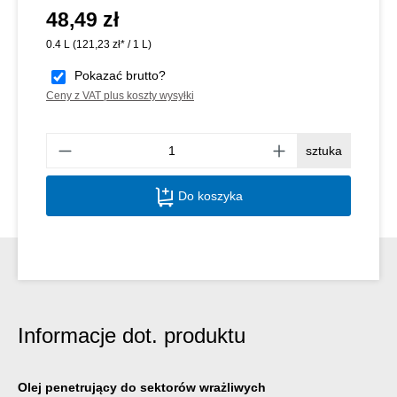
48,49 zł
Cena regularna:
0.4 L
(121,23 zł* / 1 L)
Pokazać brutto?
Ceny z VAT plus koszty wysyłki
Ilość
sztuka
Do koszyka
Informacje dot. produktu
Olej penetrujący do sektorów wrażliwych