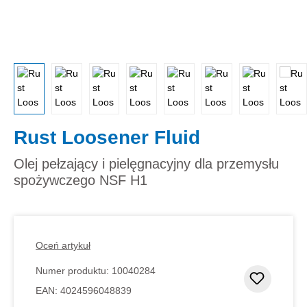
Rust Loosener Fluid
Olej pełzający i pielęgnacyjny dla przemysłu
spożywczego NSF H1
Oceń artykuł
Numer produktu:
10040284
Dodaj d
EAN:
4024596048839