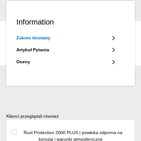
Information
Zakres dostawy
Artykuł Pytania
Oceny
Pomiń galerię produktów
Klienci przeglądali również