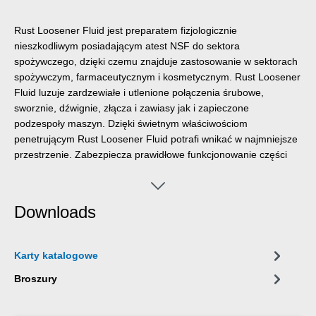
Rust Loosener Fluid jest preparatem fizjologicznie
nieszkodliwym posiadającym atest NSF do sektora
spożywczego, dzięki czemu znajduje zastosowanie w sektorach
spożywczym, farmaceutycznym i kosmetycznym. Rust Loosener
Fluid luzuje zardzewiałe i utlenione połączenia śrubowe,
sworznie, dźwignie, złącza i zawiasy jak i zapieczone
podzespoły maszyn. Dzięki świetnym właściwościom
penetrującym Rust Loosener Fluid potrafi wnikać w najmniejsze
przestrzenie. Zabezpiecza prawidłowe funkcjonowanie części
mechanicznych i styków elektrycznych. Preparat długotrwale
chroni przed korozją i utlenianiem, czyści i konserwuje
powierzchnie metalowe, części mechaniczne oraz styki.
Downloads
Specjalna formuła potwierdzona atestem NSF sprawia, że Rust
Loosener Fluid może stanowić potencjalny wkład w poprawę
bezpieczeństwa i higieny środowiska pracy.
Karty katalogowe
Broszury