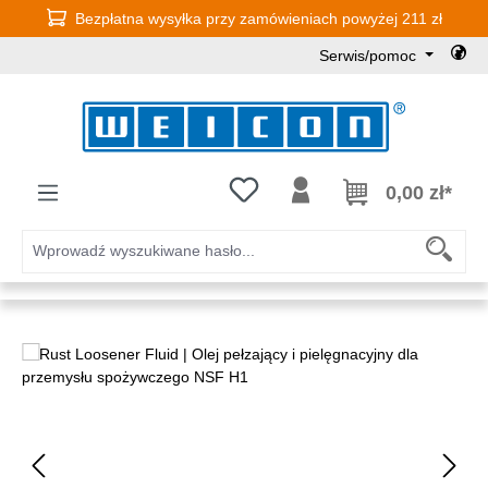
Bezpłatna wysyłka przy zamówieniach powyżej 211 zł
Przejdź do głównej zawartości
Serwis/pomoc
Masz 0 przedmioty na liście życz
0,00 zł*
Pomiń galerię zdjęć