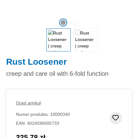
Rust Loosener
creep and care oil with 6-fold function
Oceń artykuł
Numer produktu:
10000340
Dodaj d
EAN:
4024596005733
325,78 zł
Cena regularna: