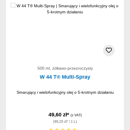
500 ml, żółtawo-przezroczysty
W 44 T® Multi-Spray
Smarujący i wielofunkcyjny olej o 5-krotnym działaniu
49,60 zł*
(z VAT)
(99,20 zł* / 1 L)