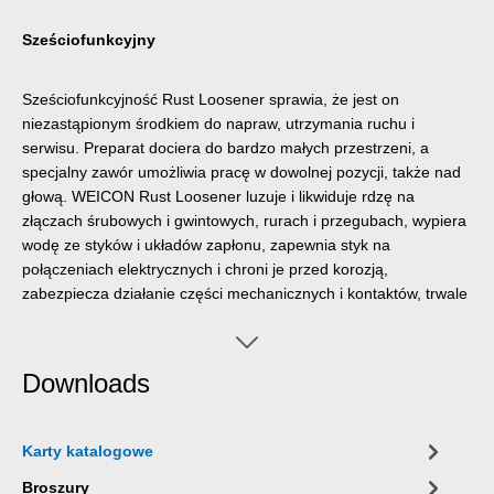
Sześciofunkcyjny
Sześciofunkcyjność Rust Loosener sprawia, że jest on
niezastąpionym środkiem do napraw, utrzymania ruchu i
serwisu. Preparat dociera do bardzo małych przestrzeni, a
specjalny zawór umożliwia pracę w dowolnej pozycji, także nad
głową. WEICON Rust Loosener luzuje i likwiduje rdzę na
złączach śrubowych i gwintowych, rurach i przegubach, wypiera
wodę ze styków i układów zapłonu, zapewnia styk na
połączeniach elektrycznych i chroni je przed korozją,
zabezpiecza działanie części mechanicznych i kontaktów, trwale
chroni je przed korozją i utlenianiem, zapewnia trwałe
smarowanie powierzchni ślizgowych oraz pielęgnuje i
konserwuje powierzchnie metalowe.
Downloads
Karty katalogowe
Broszury