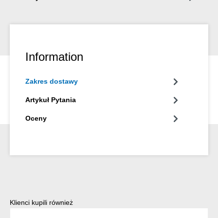
Information
Zakres dostawy
Artykuł Pytania
Oceny
Pomiń galerię produktów
Klienci kupili również