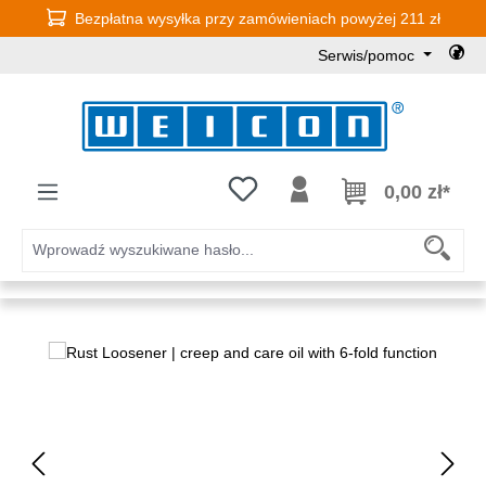
Bezpłatna wysyłka przy zamówieniach powyżej 211 zł
Przejdź do głównej zawartości
Serwis/pomoc
Masz 0 przedmioty na liście życz
0,00 zł*
Pomiń galerię zdjęć