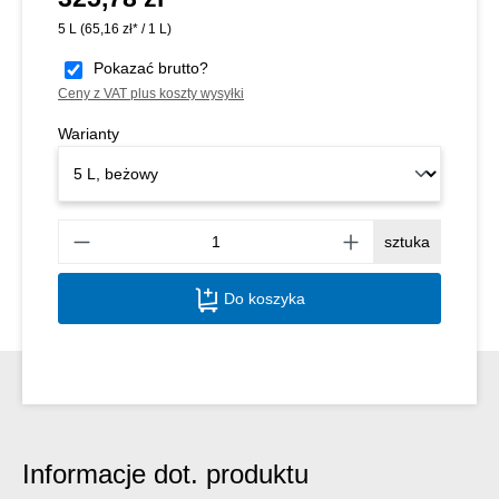
5 L
(65,16 zł* / 1 L)
Pokazać brutto?
Ceny z VAT plus koszty wysyłki
Warianty
Ilość
sztuka
Do koszyka
Informacje dot. produktu