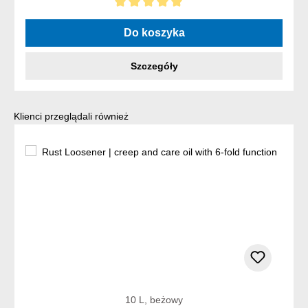
Średnia ocena 5 z 5 gwiazdek
Do koszyka
Szczegóły
Pomiń galerię produktów
Klienci przeglądali również
10 L, beżowy