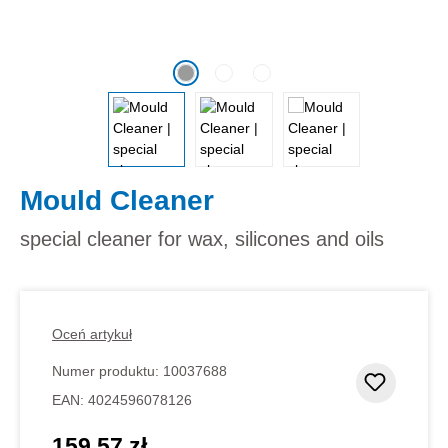
Mould Cleaner
special cleaner for wax, silicones and oils
Oceń artykuł
Numer produktu:
10037688
Dodaj d
EAN:
4024596078126
159,57 zł
Cena regularna: