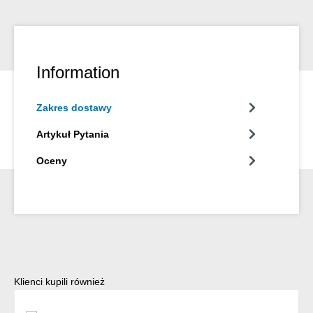
Information
Zakres dostawy
Artykuł Pytania
Oceny
Pomiń galerię produktów
Klienci kupili również