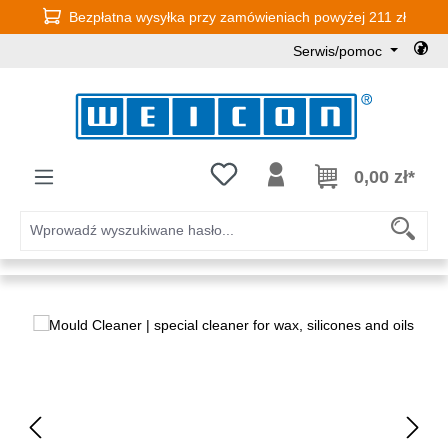
Bezpłatna wysyłka przy zamówieniach powyżej 211 zł
Przejdź do głównej zawartości
Serwis/pomoc
Masz 0 przedmioty na liście życz
0,00 zł*
Pomiń galerię zdjęć