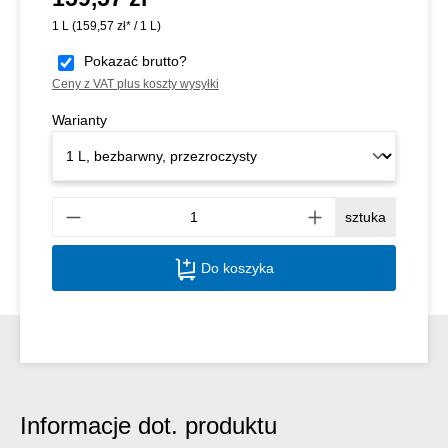
1 L
(159,57 zł* / 1 L)
Pokazać brutto?
Ceny z VAT plus koszty wysyłki
Warianty
Ilość
sztuka
Do koszyka
Informacje dot. produktu