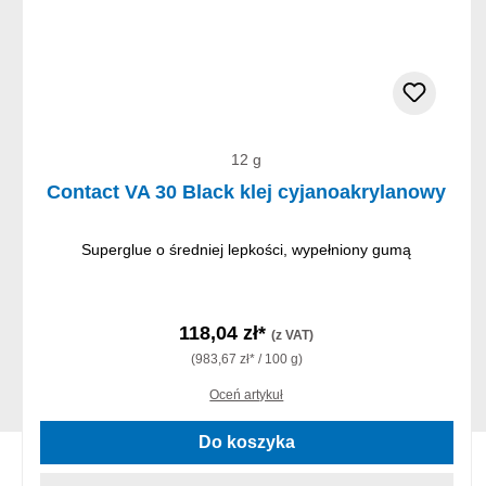
12 g
Contact VA 30 Black klej cyjanoakrylanowy
Superglue o średniej lepkości, wypełniony gumą
118,04 zł*
(z VAT)
(983,67 zł* / 100 g)
Oceń artykuł
Do koszyka