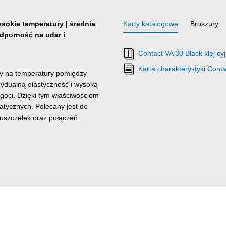
sokie temperatury | średnia
Karty katalogowe
Broszury
odporność na udar i
Contact VA 30 Black klej c
Karta charakterystyki Cont
ny na temperatury pomiędzy
zydualną elastyczność i wysoką
lgoci. Dzięki tym właściwościom
atycznych. Polecany jest do
 uszczelek oraz połączeń