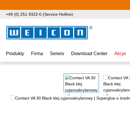
ejdź do głównej zawartości
Przejdź do wyszukiwania
Przejdź do głównej nawigacji
+49 (0) 251 9322-0 (Service Hotline)
Produkty
Firma
Serwis
Download Center
Akcje
Pomiń galerię zdjęć