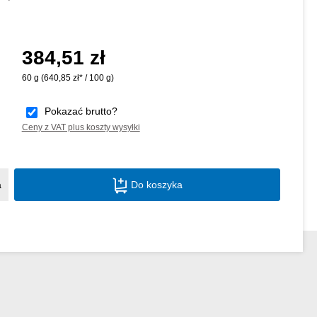
384,51 zł
Cena regularna:
60 g
(640,85 zł* / 100 g)
Pokazać brutto?
Ceny z VAT plus koszty wysyłki
Ilość produktu: Wprowadź żądaną ilość lu
a
Do koszyka