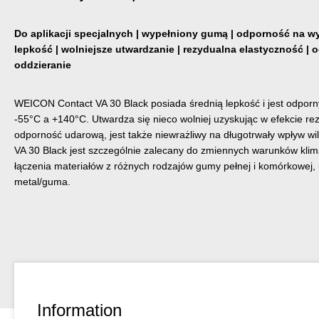
Do aplikacji specjalnych | wypełniony gumą | odporność na wy
lepkość | wolniejsze utwardzanie | rezydualna elastyczność | 
oddzieranie
WEICON Contact VA 30 Black posiada średnią lepkość i jest odpor
-55°C a +140°C. Utwardza się nieco wolniej uzyskując w efekcie re
odporność udarową, jest także niewrażliwy na długotrwały wpływ wi
VA 30 Black jest szczególnie zalecany do zmiennych warunków klim
łączenia materiałów z różnych rodzajów gumy pełnej i komórkowej,
metal/guma.
Information