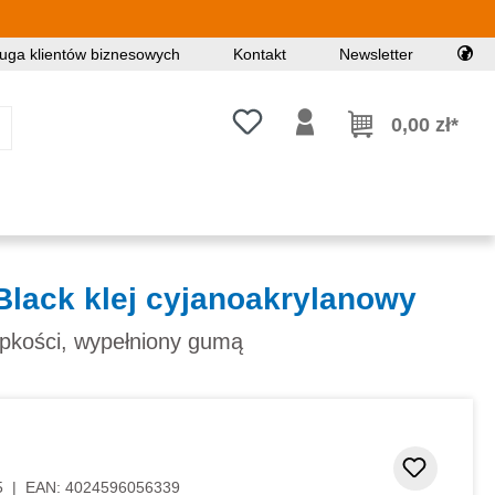
uga klientów biznesowych
Kontakt
Newsletter
Masz 0 przedmioty na liście życz
0,00 zł*
Black klej cyjanoakrylanowy
epkości, wypełniony gumą
Dodaj d
5
|
EAN:
4024596056339