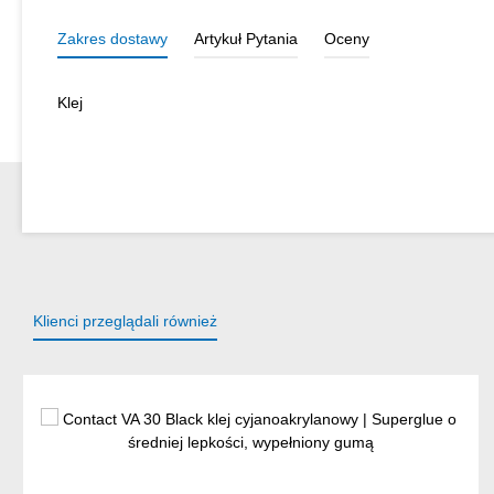
Zakres dostawy
Artykuł Pytania
Oceny
Klej
Klienci przeglądali również
Pomiń galerię produktów