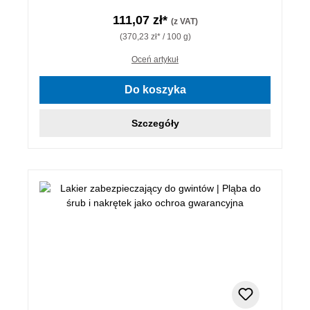
111,07 zł*
(z VAT)
(370,23 zł* / 100 g)
Oceń artykuł
Do koszyka
Szczegóły