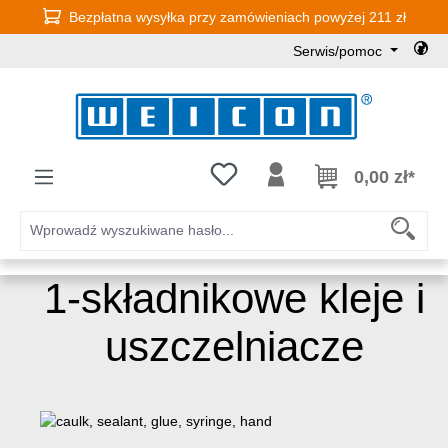
Bezpłatna wysyłka przy zamówieniach powyżej 211 zł
Przejdź do głównej zawartości
Serwis/pomoc
Masz 0 przedmioty na liście życz
0,00 zł*
1-składnikowe kleje i
uszczelniacze