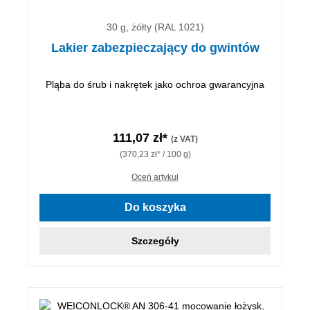
30 g, żółty (RAL 1021)
Lakier zabezpieczający do gwintów
Pląba do śrub i nakrętek jako ochroa gwarancyjna
111,07 zł*
(z VAT)
(370,23 zł* / 100 g)
Oceń artykuł
Do koszyka
Szczegóły