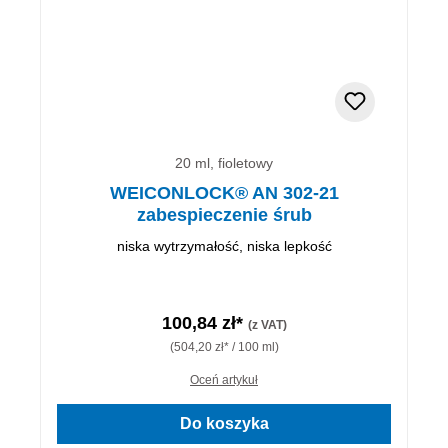
20 ml, fioletowy
WEICONLOCK® AN 302-21
zabespieczenie śrub
niska wytrzymałość, niska lepkość
100,84 zł*
(z VAT)
(504,20 zł* / 100 ml)
Oceń artykuł
Do koszyka