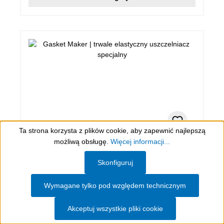
Ta strona korzysta z plików cookie, aby zapewnić najlepszą
możliwą obsługę.
Więcej informacji...
280 ml (Green Tube), czarny
Show toolbar
Skonfiguruj
Gasket Maker
Wymagane tylko pod względem technicznym
trwale elastyczny uszczelniacz specjalny
Akceptuj wszystkie pliki cookie