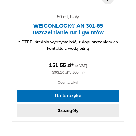
50 ml, biały
WEICONLOCK® AN 301-65
uszczelnianie rur i gwintów
z PTFE, średnia wytrzymałość, z dopuszczeniem do
kontaktu z wodą pitną
151,55 zł*
(z VAT)
(303,10 zł* / 100 ml)
Oceń artykuł
Do koszyka
Szczegóły